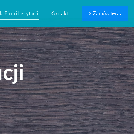
a Firm i Instytucji
Kontakt
Zamów teraz
cji