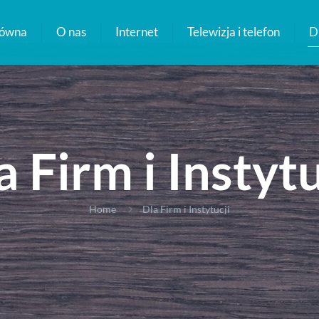
łówna
O nas
Internet
Telewizja i telefon
Dl
a Firm i Instytu
Home
Dla Firm i Instytucji