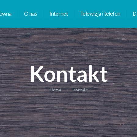
łówna
O nas
Internet
Telewizja i telefon
Dl
Kontakt
Home
Kontakt